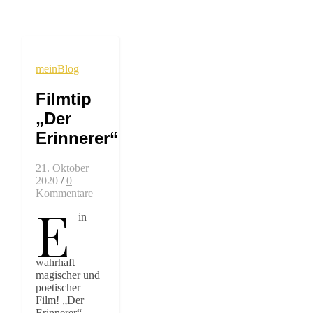
meinBlog
Filmtip
„Der
Erinnerer“
21. Oktober
2020
/
0
Kommentare
E
in
wahrhaft
magischer und
poetischer
Film! „Der
Erinnerer“.